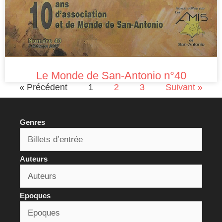
Le Monde de San-Antonio n°40
« Précédent
1
2
3
Suivant »
Genres
Auteurs
Epoques