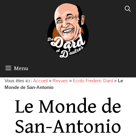
Menu
Vous êtes ici :
Accueil
»
Revues
»
Ecrits Frederic Dard
»
Le
Monde de San-Antonio
Le Monde de
San-Antonio