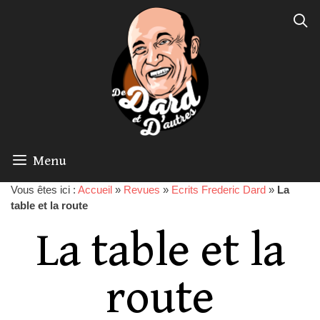
Menu
Vous êtes ici :
Accueil
»
Revues
»
Ecrits Frederic Dard
»
La
table et la route
La table et la
route