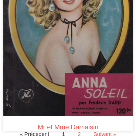
Mr et Mme Damaisin
« Précédent
1
2
Suivant »