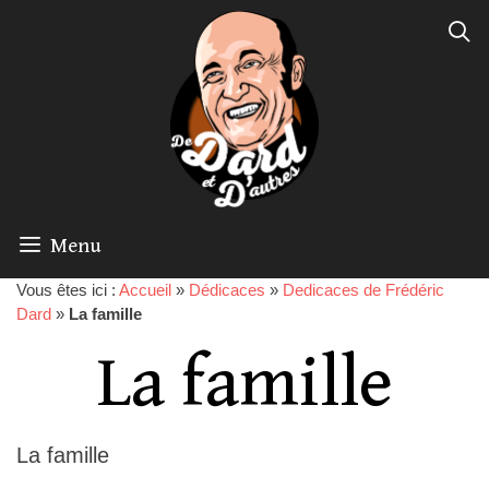
Menu
Vous êtes ici :
Accueil
»
Dédicaces
»
Dedicaces de Frédéric
Dard
»
La famille
La famille
La famille