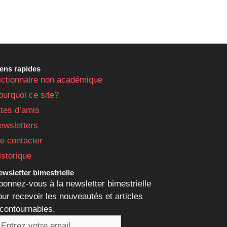
iens rapides
ictionnaire non académique
ourquoi ce site?
ites d’amis
ewsletters
e contacter
istorique
wsletter bimestrielle
bonnez-vous à la newsletter bimestrielle
our recevoir les nouveautés et articles
ncontournables.