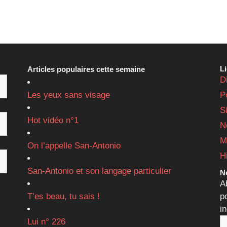
L
Articles populaires cette semaine
D
Les yeux sans visage
P
S
Hot vidéo n°1
N
M
On l’appelle San-Antonio
H
San-Antonio et son langage particulier
Ne
A
T’es beau, tu sais !
p
i
Lui n° 226