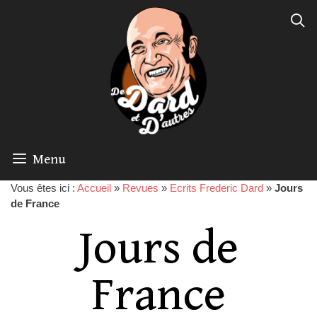
Menu
Vous êtes ici :
Accueil
»
Revues
»
Ecrits Frederic Dard
»
Jours
de France
Jours de
France