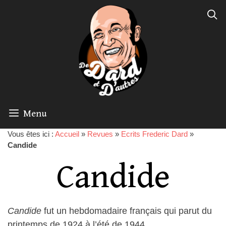
Menu
Vous êtes ici :
Accueil
»
Revues
»
Ecrits Frederic Dard
»
Candide
Candide
Candide
fut un hebdomadaire français qui parut du
printemps de 1924 à l’été de 1944.