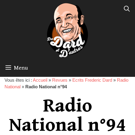
Menu
Vous êtes ici :
Accueil
»
Revues
»
Ecrits Frederic Dard
»
Radio
National
»
Radio National n°94
Radio
National n°94