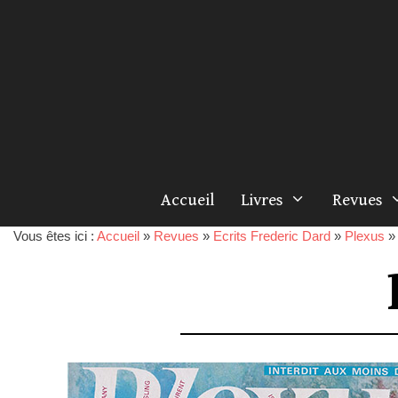
Accueil
Livres
Revues
Vous êtes ici :
Accueil
»
Revues
»
Ecrits Frederic Dard
»
Plexus