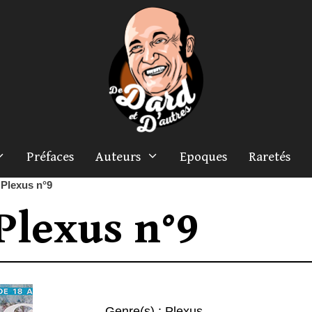
Préfaces
Auteurs
Epoques
Raretés
»
Plexus n°9
Plexus n°9
Genre(s) :
Plexus