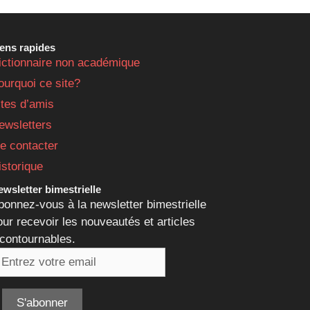
iens rapides
ictionnaire non académique
ourquoi ce site?
ites d’amis
ewsletters
e contacter
istorique
wsletter bimestrielle
bonnez-vous à la newsletter bimestrielle
our recevoir les nouveautés et articles
ncontournables.