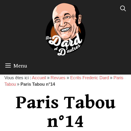
Menu
Vous êtes ici :
Accueil
»
Revues
»
Ecrits Frederic Dard
»
Paris
Tabou
»
Paris Tabou n°14
Paris Tabou
n°14