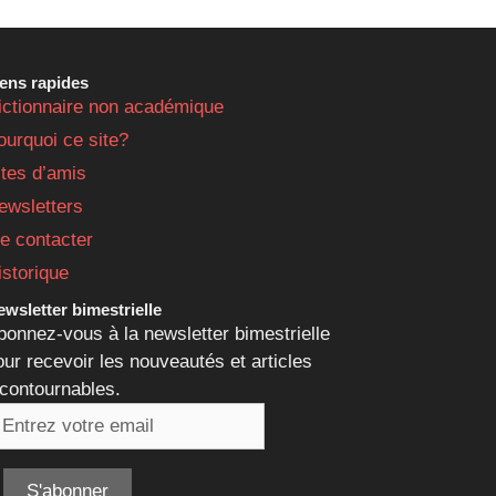
iens rapides
ictionnaire non académique
ourquoi ce site?
ites d’amis
ewsletters
e contacter
istorique
wsletter bimestrielle
bonnez-vous à la newsletter bimestrielle
our recevoir les nouveautés et articles
ncontournables.