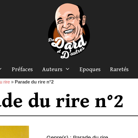
Préfaces
Auteurs
Epoques
Raretés
 rire
»
Parade du rire n°2
de du rire n°2
Genre(s) :
Parade du rire