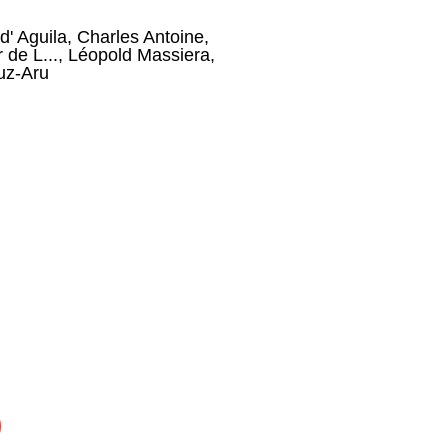
d' Aguila
,
Charles Antoine
,
 de L...
,
Léopold Massiera
,
uz-Aru