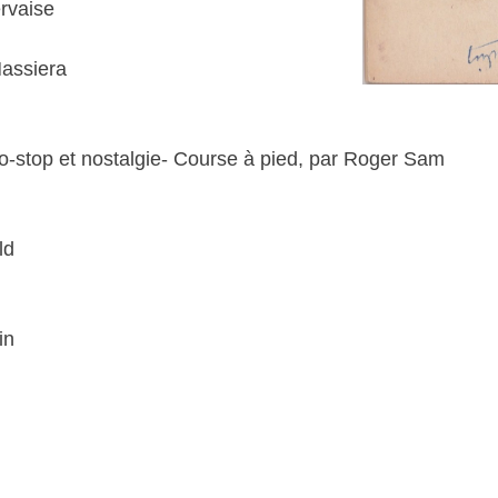
ervaise
Massiera
to-stop et nostalgie- Course à pied, par Roger Sam
ld
in