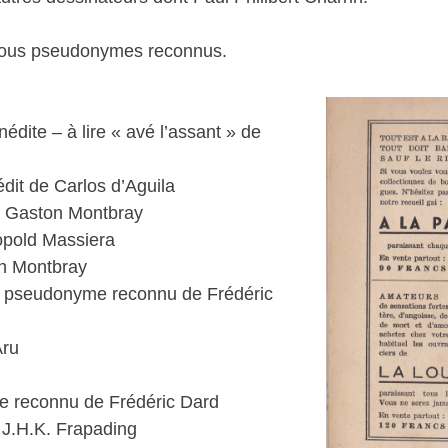
 sous pseudonymes reconnus.
dite – à lire « avé l’assant » de
dit de Carlos d’Aguila
de Gaston Montbray
opold Massiera
on Montbray
e, pseudonyme reconnu de Frédéric
Aru
me reconnu de Frédéric Dard
de J.H.K. Frapading