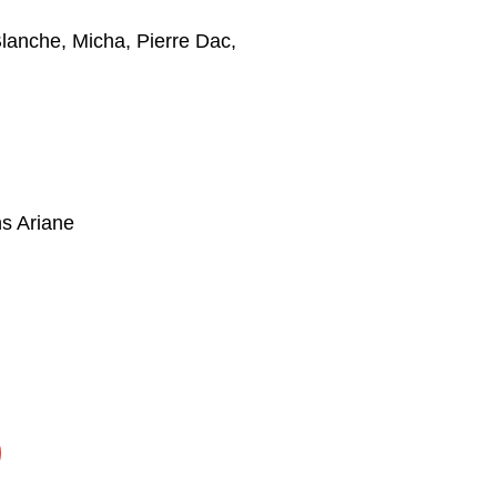
Blanche
,
Micha
,
Pierre Dac
,
ns Ariane