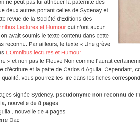
on ne peut pas lui attribuer la paternité des
que deux autres portant celles de Sydenay et
te revue de la Société d’Editions des
nibus Lectures et Humour
qui n’ont aucun
i on avait soumis le texte contenu dans cette
s reconnu. Par ailleurs, le texte « Une grève
ans
L’Omnibus lectures et Humour
ire » et non pas le Fleuve Noir comme l’aurait certaineme
le d’écriture et la patte de Carlos d’Aguila. Cependant,
qualité, vous pourrez les lire dans les fiches correspon
 pages signée Sydeney,
pseudonyme non reconnu
de Fr
ila, nouvelle de 8 pages
uila , nouvelle de 4 pages
erre Dac