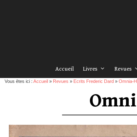
Accueil
Livres
Revues
Vous êtes ici :
Accueil
»
Revues
»
Ecrits Frederic Dard
»
Omnia-H
Omni