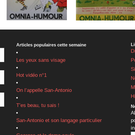
L
Articles populaires cette semaine
D
Les yeux sans visage
P
S
Hot vidéo n°1
N
M
On l’appelle San-Antonio
H
T’es beau, tu sais !
Ne
A
San-Antonio et son langage particulier
p
i