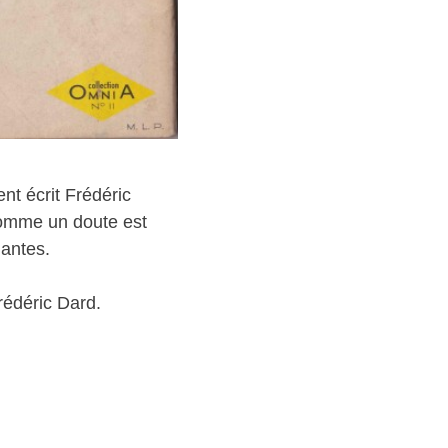
nt écrit Frédéric
 comme un doute est
dantes.
édéric Dard.