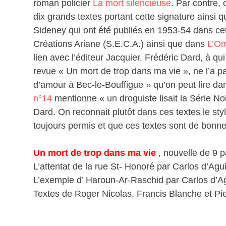
roman policier
La mort silencieuse
. Par contre, 
dix grands textes portant cette signature ainsi 
Sideney qui ont été publiés en 1953-54 dans cet
Créations Ariane (S.E.C.A.) ainsi que dans
L’Om
lien avec l’éditeur Jacquier. Frédéric Dard, à qu
revue « Un mort de trop dans ma vie », ne l’a pa
d’amour à Bec-le-Bouffigue » qu’on peut lire d
n°14
mentionne « un droguiste lisait la Série No
Dard. On reconnait plutôt dans ces textes le sty
toujours permis et que ces textes sont de bonne 
Un mort de trop dans ma vie
, nouvelle de 9
L’attentat de la rue St- Honoré par Carlos d’Agu
L’exemple d’ Haroun-Ar-Raschid par Carlos d’Ag
Textes de Roger Nicolas, Francis Blanche et Pi