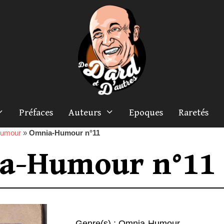
Préfaces
Auteurs
Epoques
Raretés
umour
»
Omnia-Humour n°11
a-Humour n°11
Genre(s) :
Omnia-Humour