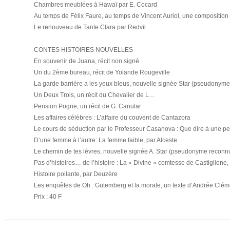
Chambres meublées à Hawaï par E. Cocard
Au temps de Félix Faure, au temps de Vincent Auriol, une composition
Le renouveau de Tante Clara par Redvil
CONTES HISTOIRES NOUVELLES
En souvenir de Juana, récit non signé
Un du 2ème bureau, récit de Yolande Rougeville
La garde barrière a les yeux bleus, nouvelle signée Star (pseudony
Un Deux Trois, un récit du Chevalier de L…
Pension Pogne, un récit de G. Canular
Les affaires célèbres : L’affaire du couvent de Cantazora
Le cours de séduction par le Professeur Casanova : Que dire à une pe
D’une femme à l’autre: La femme faible, par Alceste
Le chemin de tes lèvres, nouvelle signée A. Star (pseudonyme reco
Pas d’histoires… de l’histoire : La « Divine » comtesse de Castiglion
Histoire poilante, par Deuzère
Les enquêtes de Oh : Gutemberg et la morale, un texte d’Andrée Clém
Prix : 40 F