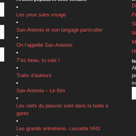
D
Les yeux sans visage
P
S
San-Antonio et son langage particulier
N
M
On l’appelle San-Antonio
H
T’es beau, tu sais !
Ne
A
Traits d’auteurs
p
i
San-Antonio – Le film
Les clefs du pouvoir sont dans la boite à
gants
Les grands entretiens- cassette VHS