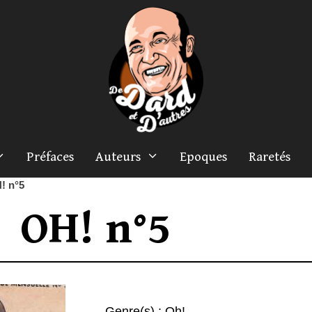
Préfaces
Auteurs
Epoques
Raretés
! n°5
OH! n°5
Genre(s) :
Oh!