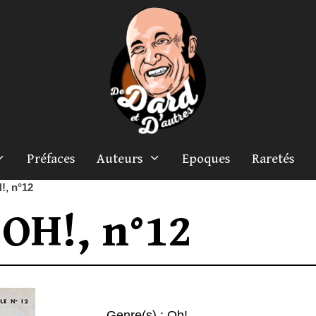
Préfaces
Auteurs
Epoques
Raretés
!, n°12
OH!, n°12
Genre(s) :
Oh!