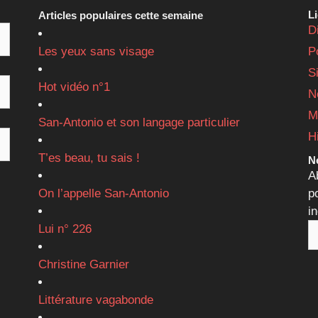
L
Articles populaires cette semaine
D
Les yeux sans visage
P
S
Hot vidéo n°1
N
M
San-Antonio et son langage particulier
H
T’es beau, tu sais !
Ne
A
On l’appelle San-Antonio
p
i
Lui n° 226
Christine Garnier
Littérature vagabonde