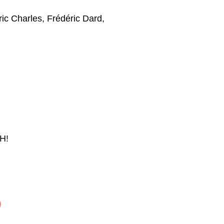
ric Charles
,
Frédéric Dard
,
H!