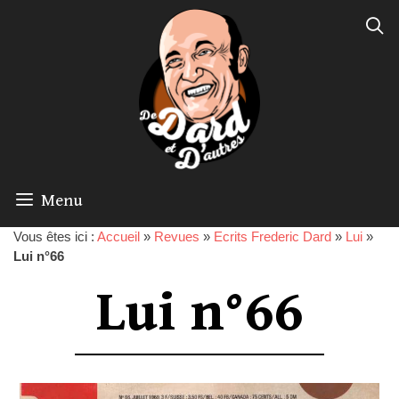
Menu
Vous êtes ici :
Accueil
»
Revues
»
Ecrits Frederic Dard
»
Lui
»
Lui n°66
Lui n°66