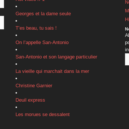
N
M
Georges et la dame seule
H
T’es beau, tu sais !
Ne
A
On l’appelle San-Antonio
p
i
San-Antonio et son langage particulier
La vieille qui marchait dans la mer
Christine Garnier
Deuil express
Les morues se dessalent