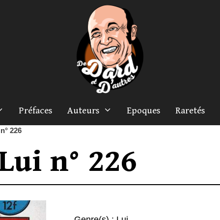
Préfaces
Auteurs
Epoques
Raretés
 n° 226
Lui n° 226
Genre(s) :
Lui