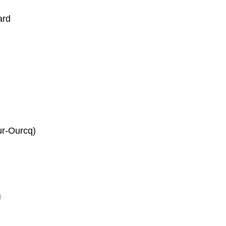
ard
ur-Ourcq)