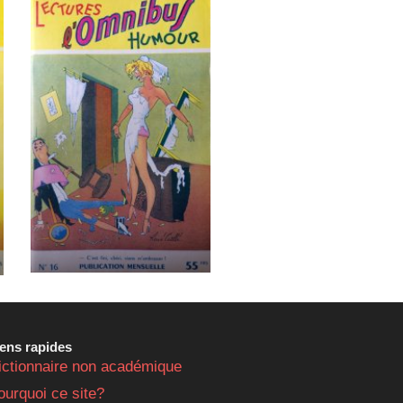
iens rapides
ictionnaire non académique
ourquoi ce site?