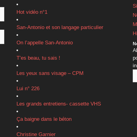
S
Hot vidéo n°1
N
M
San-Antonio et son langage particulier
H
On l’appelle San-Antonio
Ne
A
T’es beau, tu sais !
p
i
Les yeux sans visage – CPM
Lui n° 226
Les grands entretiens- cassette VHS
Ça baigne dans le béton
Christine Garnier