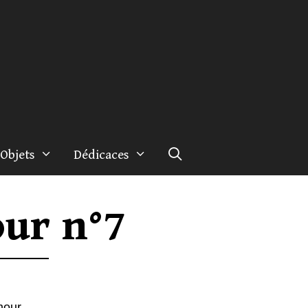
Objets
Dédicaces
ur n°7
mour