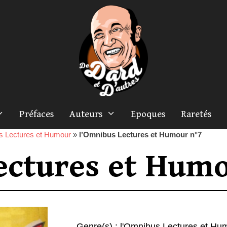
Préfaces
Auteurs
Epoques
Raretés
s Lectures et Humour
»
l’Omnibus Lectures et Humour n°7
ectures et Humo
Genre(s) :
l'Omnibus Lectures et Hu