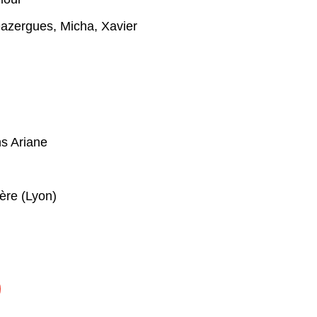
azergues
,
Micha
,
Xavier
ns Ariane
ère (Lyon)