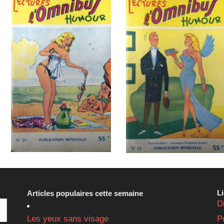
L
Articles populaires cette semaine
D
Les yeux sans visage
P