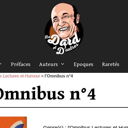
Préfaces
Auteurs
Epoques
Raretés
s Lectures et Humour
»
l’Omnibus n°4
Omnibus n°4
Genre(s) :
l'Omnibus Lectures et Hu