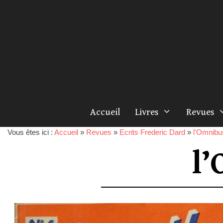
Accueil
Livres
Revues
Vous êtes ici :
Accueil
»
Revues
»
Ecrits Frederic Dard
»
l'Omnibu
l’