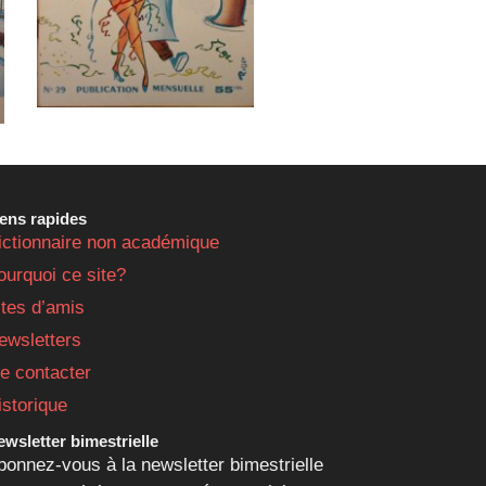
iens rapides
ictionnaire non académique
ourquoi ce site?
ites d’amis
ewsletters
e contacter
istorique
wsletter bimestrielle
bonnez-vous à la newsletter bimestrielle