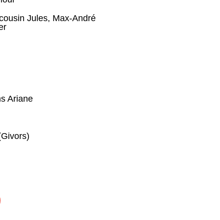
cousin Jules
,
Max-André
er
ns Ariane
(Givors)