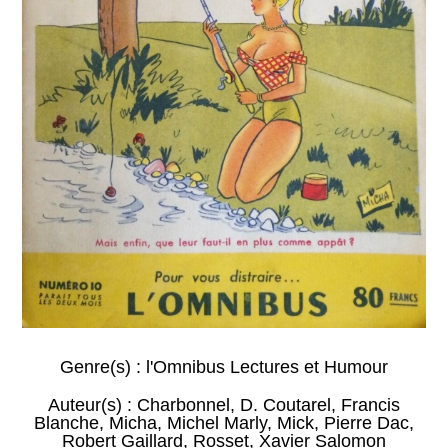
Genre(s) :
l'Omnibus Lectures et Humour
Auteur(s) :
Charbonnel
,
D. Coutarel
,
Francis
Blanche
,
Micha
,
Michel Marly
,
Mick
,
Pierre Dac
,
Robert Gaillard
,
Rosset
,
Xavier Salomon