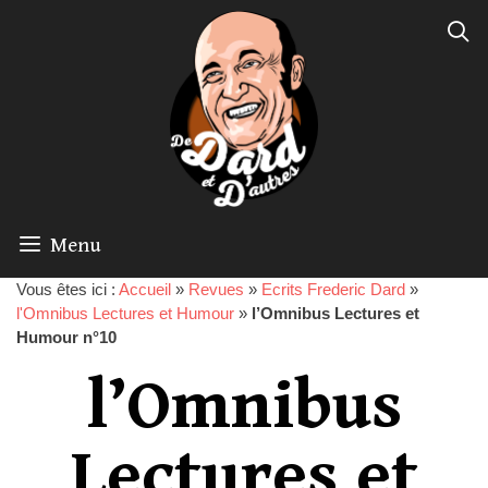
Menu
Vous êtes ici :
Accueil
»
Revues
»
Ecrits Frederic Dard
»
l'Omnibus Lectures et Humour
»
l’Omnibus Lectures et
Humour n°10
l’Omnibus
Lectures et