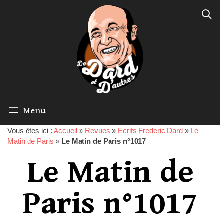
Menu
Vous êtes ici :
Accueil
»
Revues
»
Ecrits Frederic Dard
»
Le
Matin de Paris
»
Le Matin de Paris n°1017
Le Matin de
Paris n°1017