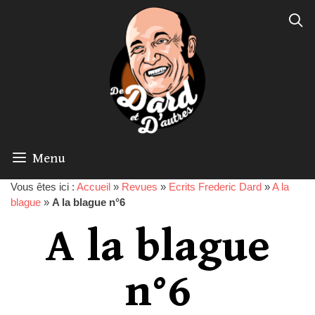
Menu
Vous êtes ici :
Accueil
»
Revues
»
Ecrits Frederic Dard
»
A la
blague
»
A la blague n°6
A la blague
n°6