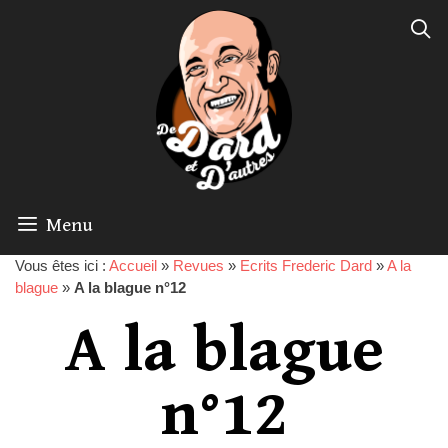
Menu
Vous êtes ici :
Accueil
»
Revues
»
Ecrits Frederic Dard
»
A la
blague
»
A la blague n°12
A la blague
n°12