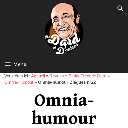
Menu
Vous êtes ici :
Accueil
»
Revues
»
Ecrits Frederic Dard
»
Omnia-Humour
»
Omnia-humour Blagues n°22
Omnia-
humour