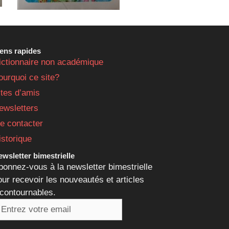
iens rapides
ictionnaire non académique
ourquoi ce site?
ites d’amis
ewsletters
e contacter
istorique
wsletter bimestrielle
bonnez-vous à la newsletter bimestrielle
our recevoir les nouveautés et articles
ncontournables.