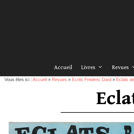
Accueil
Livres
Revues
Vous êtes ici :
Accueil
»
Revues
»
Ecrits Frederic Dard
»
Eclats de
Ecla