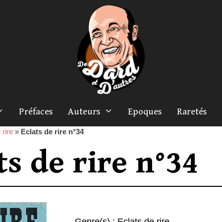
Préfaces
Auteurs
Epoques
Raretés
 rire
»
Eclats de rire n°34
ts de rire n°34
Genre(s) :
Eclats de rire