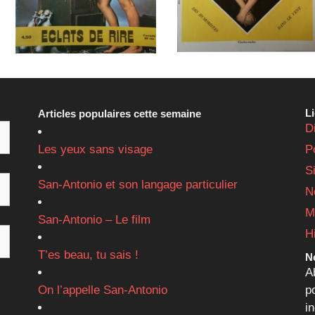
L
Articles populaires cette semaine
D
Les yeux sans visage
P
S
San-Antonio et son langage particulier
N
M
San-Antonio – Le film
H
T’es beau, tu sais !
Ne
A
On l’appelle San-Antonio
p
i