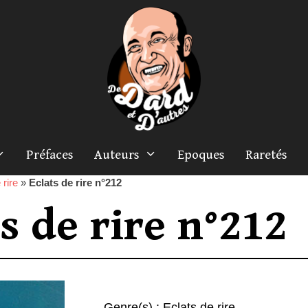
Préfaces
Auteurs
Epoques
Raretés
 rire
»
Eclats de rire n°212
s de rire n°212
Genre(s) :
Eclats de rire