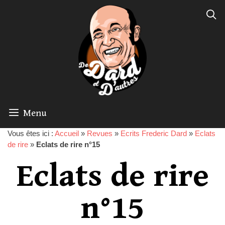
Menu
Vous êtes ici :
Accueil
»
Revues
»
Ecrits Frederic Dard
»
Eclats
de rire
»
Eclats de rire n°15
Eclats de rire
n°15