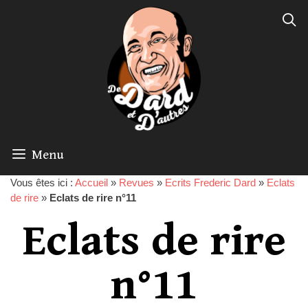
Menu
Vous êtes ici :
Accueil
»
Revues
»
Ecrits Frederic Dard
»
Eclats
de rire
»
Eclats de rire n°11
Eclats de rire
n°11