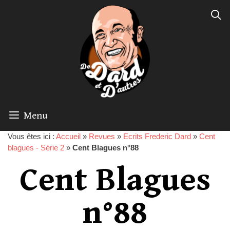
Menu
Vous êtes ici :
Accueil
»
Revues
»
Ecrits Frederic Dard
»
Cent
blagues - Série 2
»
Cent Blagues n°88
Cent Blagues
n°88