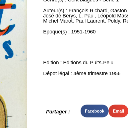
Auteur(s) :
François Richard
,
Gaston
José de Berys
,
L. Paul
,
Léopold Mass
Michel Marot
,
Paul Laurent
,
Poldy
,
R
Epoque(s) :
1951-1960
Edition : Editions du Puits-Pelu
Dépot légal : 4ème trimestre 1956
Facebook
Email
Partager :