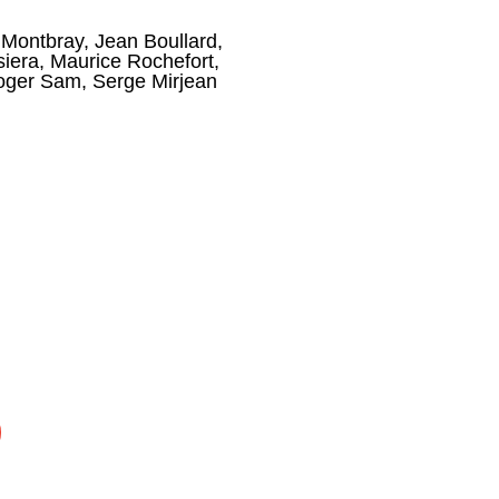
 Montbray
,
Jean Boullard
,
iera
,
Maurice Rochefort
,
oger Sam
,
Serge Mirjean