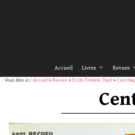
Accueil
Livres
Revues
Vous êtes ici :
Accueil
»
Revues
»
Ecrits Frederic Dard
»
Cent blag
Cen