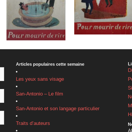
L
Articles populaires cette semaine
D
Les yeux sans visage
P
S
San-Antonio – Le film
N
M
San-Antonio et son langage particulier
H
Traits d’auteurs
Ne
A