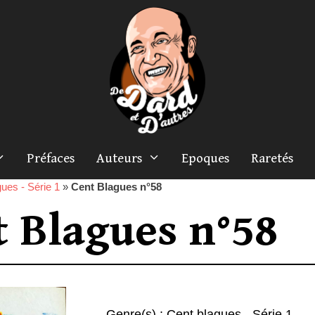
Préfaces
Auteurs
Epoques
Raretés
ues - Série 1
»
Cent Blagues n°58
t Blagues n°58
Genre(s) :
Cent blagues - Série 1