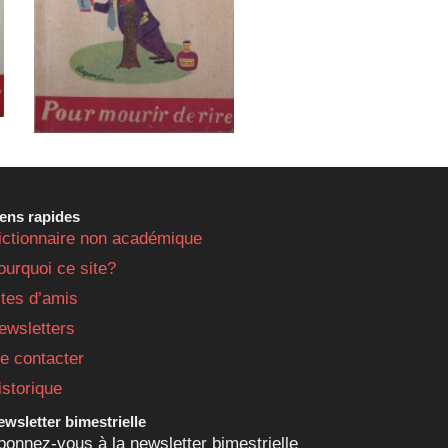
iens rapides
ictionnaire non académique
ourquoi ce site?
ites d’amis
ewsletters
e contacter
istorique
wsletter bimestrielle
bonnez-vous à la newsletter bimestrielle