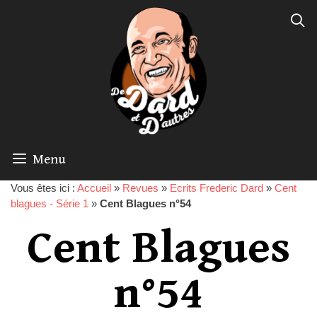
Menu
Vous êtes ici :
Accueil
»
Revues
»
Ecrits Frederic Dard
»
Cent
blagues - Série 1
»
Cent Blagues n°54
Cent Blagues
n°54