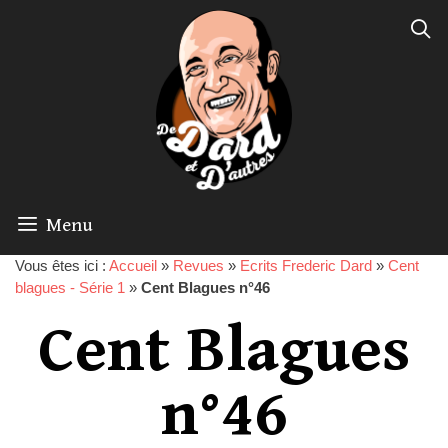
Menu
Vous êtes ici :
Accueil
»
Revues
»
Ecrits Frederic Dard
»
Cent
blagues - Série 1
»
Cent Blagues n°46
Cent Blagues
n°46