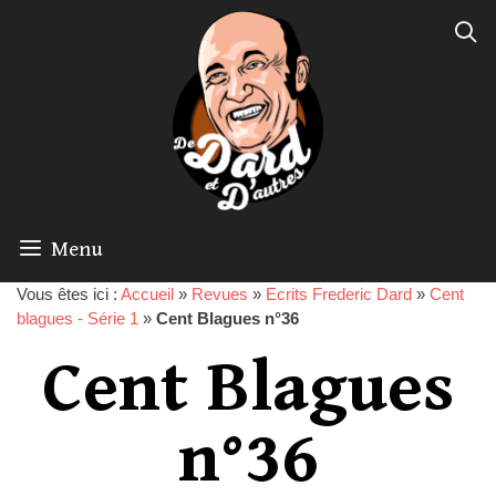
Menu
Vous êtes ici :
Accueil
»
Revues
»
Ecrits Frederic Dard
»
Cent
blagues - Série 1
»
Cent Blagues n°36
Cent Blagues
n°36