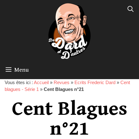
Menu
Vous êtes ici :
Accueil
»
Revues
»
Ecrits Frederic Dard
»
Cent
blagues - Série 1
»
Cent Blagues n°21
Cent Blagues
n°21