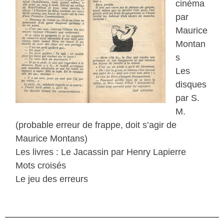
cinéma
par
Maurice
Montan
s
Les
disques
par S.
M.
(probable erreur de frappe, doit s’agir de
Maurice Montans)
Les livres : Le Jacassin par Henry Lapierre
Mots croisés
Le jeu des erreurs