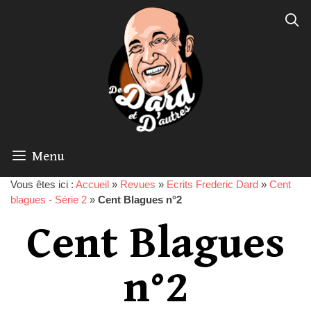
Menu
Vous êtes ici :
Accueil
»
Revues
»
Ecrits Frederic Dard
»
Cent
blagues - Série 2
»
Cent Blagues n°2
Cent Blagues
n°2