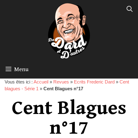
Menu
Vous êtes ici :
Accueil
»
Revues
»
Ecrits Frederic Dard
»
Cent
blagues - Série 1
»
Cent Blagues n°17
Cent Blagues
n°17