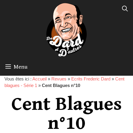
Menu
Vous êtes ici :
Accueil
»
Revues
»
Ecrits Frederic Dard
»
Cent
blagues - Série 1
»
Cent Blagues n°10
Cent Blagues
n°10