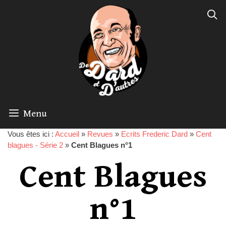
Menu
Vous êtes ici :
Accueil
»
Revues
»
Ecrits Frederic Dard
»
Cent
blagues - Série 2
»
Cent Blagues n°1
Cent Blagues
n°1