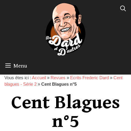
Menu
Vous êtes ici :
Accueil
»
Revues
»
Ecrits Frederic Dard
»
Cent
blagues - Série 2
»
Cent Blagues n°5
Cent Blagues
n°5